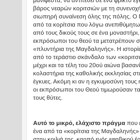
μανιφέστα, να αντιτεθεί σε ένα φρικτό έγ
βάρος νεαρών κοριτσιών με τη συνενοχή
σιωπηρή συναίνεση όλης της πόλης. Ο 
από τα κορίτσια που λόγω ανεπιθύμητω
από τους δικούς τους σε ένα μοναστήρι,
εκπρόσωποι του θεού τα μετατρέπουν σ
«πλυντήρια της Μαγδαληνής». Η ιστορία
από το τεράστιο σκάνδαλο των «κοριτσ
μέχρι και τα τέλη του 20ού αιώνα βασαν
κολαστήρια της καθολικής εκκλησίας στη
έγκυες. Ακόμη κι αν η εγκυμοσύνη τους
οι εκπρόσωποι του Θεού τιμωρούσαν τα
τους θύτες.
Αυτό το μικρό, ελάχιστο πράγμα
που έ
ένα από τα «κορίτσια της Μαγδαληνής» μ
στην κοιλιά της, καρπό ενός εφηβικού έ