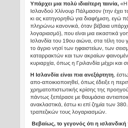
Υπάρχει μια πολύ ιδιαίτερη ταινία,
«Η 
Ισλανδού Χλίνουρ Πάλμασον (την έχει τ
κι ας κατηγορηθώ για διαφήμιση, εγώ 
πληρώνω κανονικά, όταν βέβαια υπάρχε
λογαριασμό), που είναι μια εικαστικά γ
Ισλανδία του 19ου αιώνα, στα τέλη του γ
το άγριο νησί των ηφαιστείων, των σεισ
καταρρακτών και των ακραίων φαινομέν
κυριαρχία, όπως η Γριλανδία μέχρι και 
Η Ισλανδία είναι πια ανεξάρτητη
, έστ
απο-αποικιοποιηθεί, όπως έδειξε η περιπ
χρηματοπιστωτικής κρίσης της προηγούμ
πάντως ξεπέρασε με θαυμάσια αντιαποικ
ανακλαστικά, έστω κι επί ζημία των 380
τραπεζικών τους λογαριασμών.
Βεβαίως, το γεγονός ότι η ισλανδική 