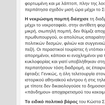
φορτωμένη και με λάπτοπ, πλην της λοι
περπάτησα σχεδόν μισή ώρα μέχρι το 
Η νεκρώσιμη πομπή διέσχισε
τη δια
μέχρι το νεκροταφείο, στην αντίθετη φο
μικρή, σιωπηλή πομπή, δεν θύμιζε απο
πρωθυπουργού, οι απολύτως απαραίτητ
πολιτικών δεσμών, φιλιών και συγγενε
πεζή. Οι περαστικοί τουρίστες ή ντόπιο
απορημένοι, κάποιοι κι ενοχλημένοι για
κυκλοφορίας και γιατί υποβλήθηκαν στη
περπατήσουν τόση διαδρομή, ας έπαιρν
έφταιξε; Γενικώς, η όλη τελετουργία στ
ιστορικού αθηναϊκού κέντρου ή στις τη
με τίποτε δεν δικαιολογούσε το δημοσιο
«πάνδημου» αποχαιρετισμού του κεκοιμ
Το ειδικό πολιτικό βάρος
του Κώστα Ση