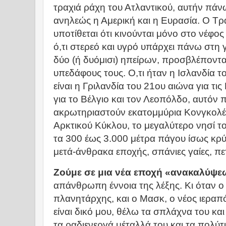
τραχιά ράχη του Ατλαντικού, αυτήν πά
ανηλεώς η Αμερική και η Ευρασία. Ο Τρ
υποτίθεται ότι κινούνται μόνο στο νέφο
ό,τι στερεό και υγρό υπάρχει πάνω στ
δύο (ή δυόμισι) ηπείρων, προσβλέποντας
υπεδάφους τους. Ο,τι ήταν η Ισλανδία το
είναι η Γριλανδία του 21ου αιώνα για τι
για το Βέλγιο και τον Λεοπόλδο, αυτόν π
ακρωτηριαστούν εκατομμύρια Κονγκολέζοι
Αρκτικού Κύκλου, το μεγαλύτερο νησί 
τα 300 έως 3.000 μέτρα πάγου ίσως κρύ
μετά-άνθρακα εποχής, σπάνιες γαίες, πε
Ζούμε σε μια νέα εποχή «ανακαλύψε
απάνθρωπη έννοια της λέξης. Κι όταν ο
πλανητάρχης, και ο Μασκ, ο νέος ιεραπό
είναι δικό μου, θέλω τα σπλάχνα του και 
τα ραδιενεργά μέταλλά του και τα πολύτι