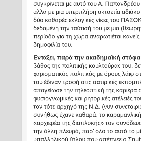
συγκρίνεται με αυτό του Α. Παπανδρέου
αλλά με μια υπερπλήρη οκταετία αδιάκ
δύο καθαρές εκλογικές νίκες του ΠΑΣΟΚ 
δεδομένη την ταύτισή του με μια (θεωρη
περίοδο για τη χώρα αναρωτιέται κανείς
δημοφιλία του.
Εντάξει, παρά την ακαδημαϊκή στόφα
βάθος της πολιτικής κουλτούρας του, δ
χαρισματικός πολιτικός με όρους λάιφ στ
του έδιναν τροφή στις σατιρικές εκπομ
απογείωσε την τηλεοπτική της καριέρα σ
φυσιογνωμικές και ρητορικές ατέλειές το
τον τότε αρχηγό της Ν.Δ. (νυν συνεται
συνήθως έχανε καθαρά, το καραμανλική
«αρχιερέα της διαπλοκής» τον συνόδευ
την άλλη πλευρά, παρ’ όλο το αυτό το μ
υπαλληλικού ζήλου που απέπνεε ο Σημίτ