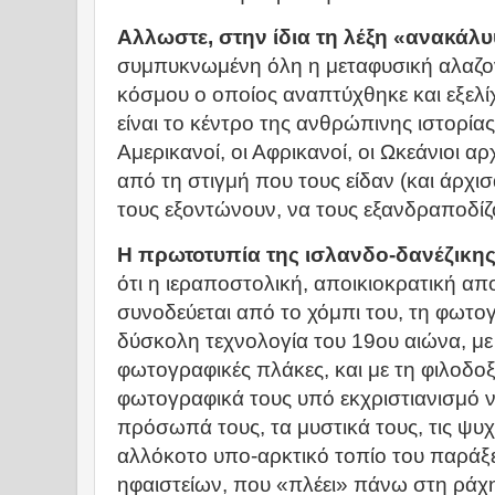
Αλλωστε, στην ίδια τη λέξη «ανακάλ
συμπυκνωμένη όλη η μεταφυσική αλαζον
κόσμου ο οποίος αναπτύχθηκε και εξελί
είναι το κέντρο της ανθρώπινης ιστορίας:
Αμερικανοί, οι Αφρικανοί, οι Ωκεάνιοι 
από τη στιγμή που τους είδαν (και άρχι
τους εξοντώνουν, να τους εξανδραποδίζ
Η πρωτοτυπία της ισλανδο-δανέζικη
ότι η ιεραποστολική, αποικιοκρατική απ
συνοδεύεται από το χόμπι του, τη φωτογ
δύσκολη τεχνολογία του 19ου αιώνα, με 
φωτογραφικές πλάκες, και με τη φιλοδοξ
φωτογραφικά τους υπό εκχριστιανισμό ν
πρόσωπά τους, τα μυστικά τους, τις ψυχ
αλλόκοτο υπο-αρκτικό τοπίο του παράξ
ηφαιστείων, που «πλέει» πάνω στη ράχ