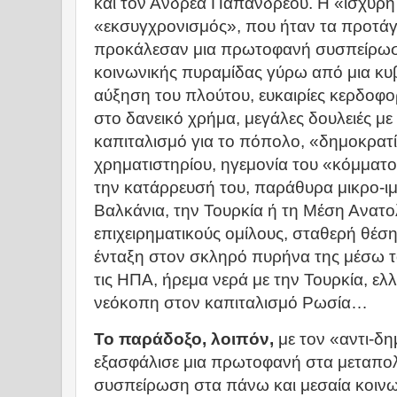
και τον Ανδρέα Παπανδρέου. Η «ισχυρή
«εκσυγχρονισμός», που ήταν τα προτάγ
προκάλεσαν μια πρωτοφανή συσπείρωσ
κοινωνικής πυραμίδας γύρω από μια κ
αύξηση του πλούτου, ευκαιρίες κερδοφ
στο δανεικό χρήμα, μεγάλες δουλειές με
καπιταλισμό για το πόπολο, «δημοκρατ
χρηματιστηρίου, ηγεμονία του «κόμματ
την κατάρρευσή του, παράθυρα μικρο-ι
Βαλκάνια, την Τουρκία ή τη Μέση Ανατο
επιχειρηματικούς ομίλους, σταθερή θέση
ένταξη στον σκληρό πυρήνα της μέσω το
τις ΗΠΑ, ήρεμα νερά με την Τουρκία, ελ
νεόκοπη στον καπιταλισμό Ρωσία…
Το παράδοξο, λοιπόν,
με τον «αντι-δημ
εξασφάλισε μια πρωτοφανή στα μεταπολι
συσπείρωση στα πάνω και μεσαία κοινω